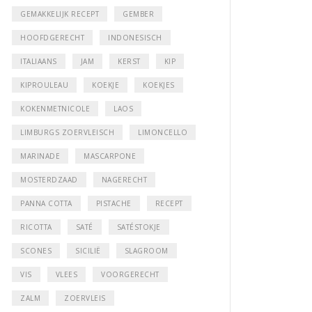
GEMAKKELIJK RECEPT
GEMBER
HOOFDGERECHT
INDONESISCH
ITALIAANS
JAM
KERST
KIP
KIPROULEAU
KOEKJE
KOEKJES
KOKENMETNICOLE
LAOS
LIMBURGS ZOERVLEISCH
LIMONCELLO
MARINADE
MASCARPONE
MOSTERDZAAD
NAGERECHT
PANNA COTTA
PISTACHE
RECEPT
RICOTTA
SATÉ
SATÉSTOKJE
SCONES
SICILIË
SLAGROOM
VIS
VLEES
VOORGERECHT
ZALM
ZOERVLEIS