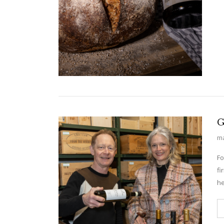
G
ma
Fo
fi
he