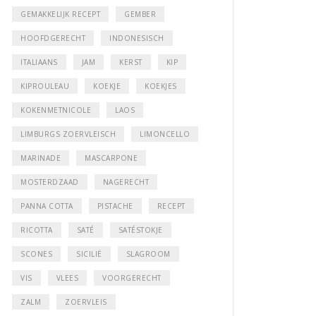
GEMAKKELIJK RECEPT
GEMBER
HOOFDGERECHT
INDONESISCH
ITALIAANS
JAM
KERST
KIP
KIPROULEAU
KOEKJE
KOEKJES
KOKENMETNICOLE
LAOS
LIMBURGS ZOERVLEISCH
LIMONCELLO
MARINADE
MASCARPONE
MOSTERDZAAD
NAGERECHT
PANNA COTTA
PISTACHE
RECEPT
RICOTTA
SATÉ
SATÉSTOKJE
SCONES
SICILIË
SLAGROOM
VIS
VLEES
VOORGERECHT
ZALM
ZOERVLEIS