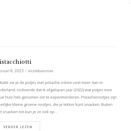
istacchiotti
bruari 8, 2023
nicolebuurman
 Italië zie je de potjes met pistache crème veel meer dan in
derland, zodoende dat ik afgelopen jaar (2022) wat potjes mee
ar huis heb genomen om te experimenteren. Pistachenootjes zijn
erlijke kleine groene nootjes, die je lekker kunt snacken. Buiten
t snacken om kun je ze ook op…
VERDER LEZEN