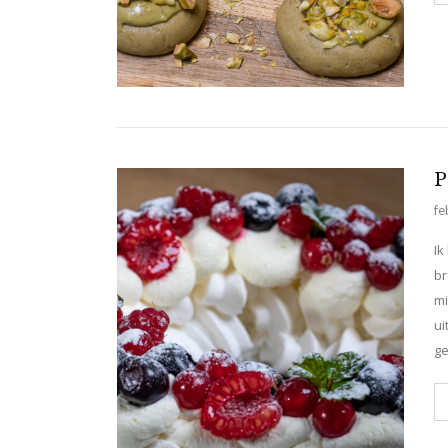
P
fe
Ik
br
mi
ui
ge