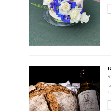
B
ap
Ee
Bo