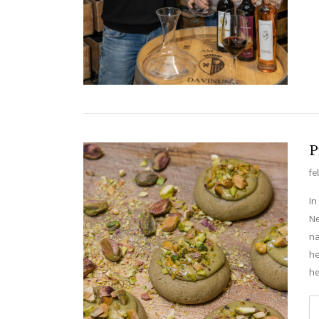
P
fe
In
Ne
na
he
he