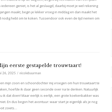
en iedereen geniet, is het al geslaagd, daarbij moet je wel rekening
l gangen maakt, begin je lekker vroeg in middag en dan maakt het
tijd nodig hebt om te koken. Tussendoor ook even de tijd nemen om
ijn eerste gestapelde trouwtaart!
ni 26, 2025
nicolebuurman
en mijn zoon en schoondochter mij vroegen om hun trouwtaart te
ken, hoefde ik daar geen seconde over na te denken. Natuurlijk
u ik dat doen! Maar eerlijk is eerlijk, een grote koekenbakker was
 niet. En dus begon het avontuur: waar start je eigenlijk als je nog
oit zoiets…