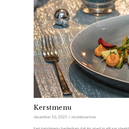
Kerstmenu
december 10, 2025
nicolebuurman
Een kerstmenu bedenken dat én goed in elkaar steekt é