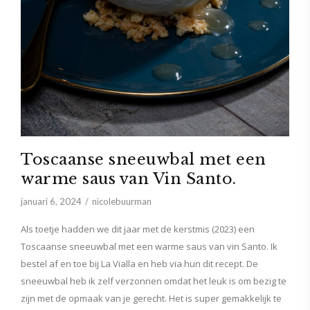
Toscaanse sneeuwbal met een
warme saus van Vin Santo.
januari 6, 2024
nicolebuurman
Als toetje hadden we dit jaar met de kerstmis (2023) een
Toscaanse sneeuwbal met een warme saus van vin Santo. Ik
bestel af en toe bij La Vialla en heb via hun dit recept. De
sneeuwbal heb ik zelf verzonnen omdat het leuk is om bezig te
zijn met de opmaak van je gerecht. Het is super gemakkelijk te