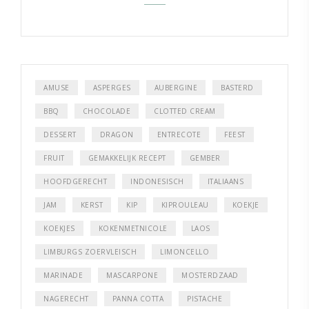
AMUSE
ASPERGES
AUBERGINE
BASTERD
BBQ
CHOCOLADE
CLOTTED CREAM
DESSERT
DRAGON
ENTRECOTE
FEEST
FRUIT
GEMAKKELIJK RECEPT
GEMBER
HOOFDGERECHT
INDONESISCH
ITALIAANS
JAM
KERST
KIP
KIPROULEAU
KOEKJE
KOEKJES
KOKENMETNICOLE
LAOS
LIMBURGS ZOERVLEISCH
LIMONCELLO
MARINADE
MASCARPONE
MOSTERDZAAD
NAGERECHT
PANNA COTTA
PISTACHE