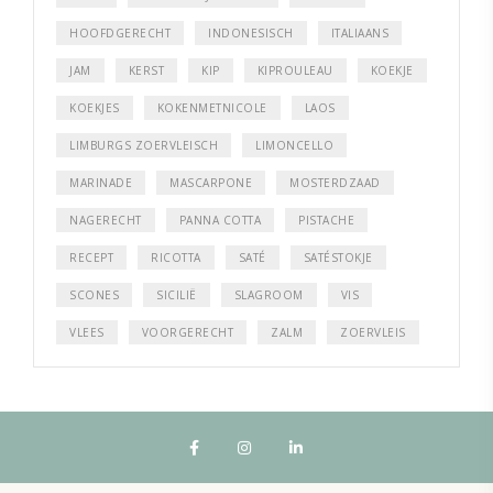
HOOFDGERECHT
INDONESISCH
ITALIAANS
JAM
KERST
KIP
KIPROULEAU
KOEKJE
KOEKJES
KOKENMETNICOLE
LAOS
LIMBURGS ZOERVLEISCH
LIMONCELLO
MARINADE
MASCARPONE
MOSTERDZAAD
NAGERECHT
PANNA COTTA
PISTACHE
RECEPT
RICOTTA
SATÉ
SATÉSTOKJE
SCONES
SICILIË
SLAGROOM
VIS
VLEES
VOORGERECHT
ZALM
ZOERVLEIS