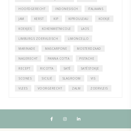
HOOFDGERECHT
INDONESISCH
ITALIAANS
JAM
KERST
KIP
KIPROULEAU
KOEKJE
KOEKJES
KOKENMETNICOLE
LAOS
LIMBURGS ZOERVLEISCH
LIMONCELLO
MARINADE
MASCARPONE
MOSTERDZAAD
NAGERECHT
PANNA COTTA
PISTACHE
RECEPT
RICOTTA
SATÉ
SATÉSTOKJE
SCONES
SICILIË
SLAGROOM
VIS
VLEES
VOORGERECHT
ZALM
ZOERVLEIS